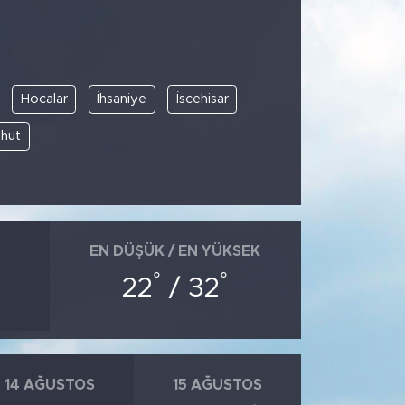
Hocalar
İhsaniye
İscehisar
hut
EN DÜŞÜK / EN YÜKSEK
°
°
22
/ 32
14 AĞUSTOS
15 AĞUSTOS