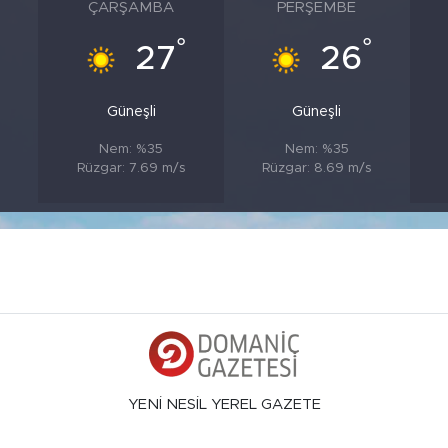
ÇARŞAMBA
PERŞEMBE
°
°
°
27
26
Güneşli
Güneşli
Nem: %35
Nem: %35
Rüzgar: 7.69 m/s
Rüzgar: 8.69 m/s
YENİ NESİL YEREL GAZETE