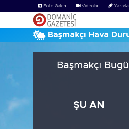
Foto Galeri
Videolar
Yazarla
Başmakçı Hava Du
Başmakçı Bugün
ŞU AN