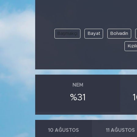
Başmakçı
Bayat
Bolvadin
Kızı
NEM
%31
10 AĞUSTOS
11 AĞUSTOS