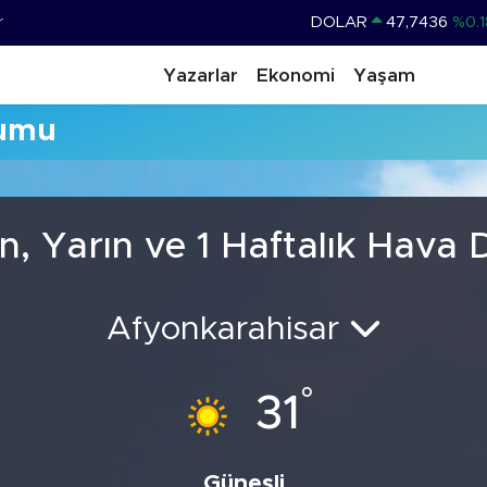
r
DOLAR
47,7436
%0.1
EURO
55,2510
%0.3
Yazarlar
Ekonomi
Yaşam
STERLİN
64,4811
%0.3
rumu
GRAM ALTIN
6660.55
%
BİST100
13.779
%-1
BITCOIN
64.840,97
%-0.1
, Yarın ve 1 Haftalık Hava
Afyonkarahisar
°
31
Güneşli