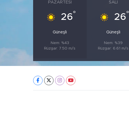
PAZARTESI
SALI
°
26
26
Güneşli
Güneşli
Nem: %43
Nem: %39
Rüzgar: 7.50 m/s
Rüzgar: 6.61 m/s