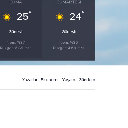
CUMA
CUMARTESI
°
°
25
24
Güneşli
Güneşli
Nem: %37
Nem: %36
Rüzgar: 6.89 m/s
Rüzgar: 4.69 m/s
Yazarlar
Ekonomi
Yaşam
Gündem