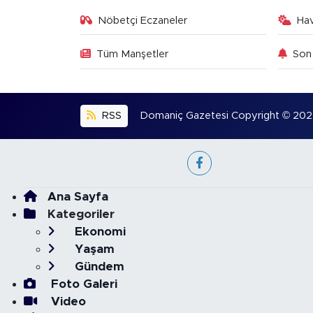
Nöbetçi Eczaneler
Ha
Tüm Manşetler
Son 
RSS
Domaniç Gazetesi Copyright © 2022. 
Ana Sayfa
Kategoriler
Ekonomi
Yaşam
Gündem
Foto Galeri
Video