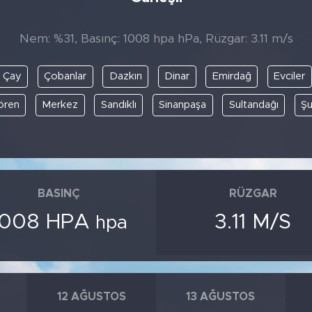
Nem: %31, Basınç: 1008 hpa hPa, Rüzgar: 3.11 m/s
Çay
Çobanlar
Dazkırı
Dinar
Emirdağ
Evciler
lören
Merkez
Sandıklı
Sinanpaşa
Sultandağı
Şu
BASINÇ
RÜZGAR
1008 HPA
3.11 M/S
hpa
12 AĞUSTOS
13 AĞUSTOS