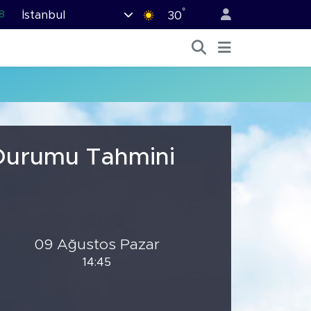
°
İstanbul
8
30
2
8
0
4
5
 Durumu Tahmini
09 Ağustos Pazar
14:45