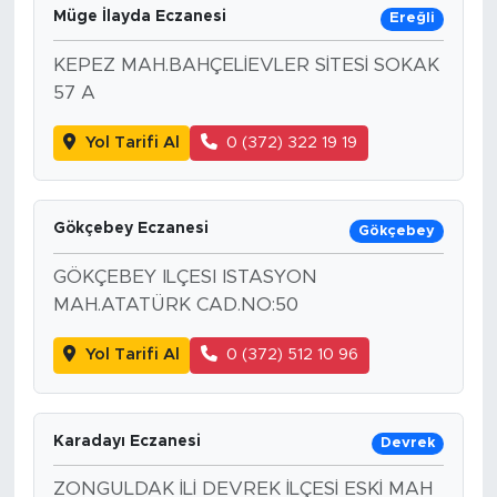
Müge İlayda Eczanesi
Ereğli
KEPEZ MAH.BAHÇELİEVLER SİTESİ SOKAK
57 A
Yol Tarifi Al
0 (372) 322 19 19
Gökçebey Eczanesi
Gökçebey
GÖKÇEBEY ILÇESI ISTASYON
MAH.ATATÜRK CAD.NO:50
Yol Tarifi Al
0 (372) 512 10 96
Karadayı Eczanesi
Devrek
ZONGULDAK İLİ DEVREK İLÇESİ ESKİ MAH