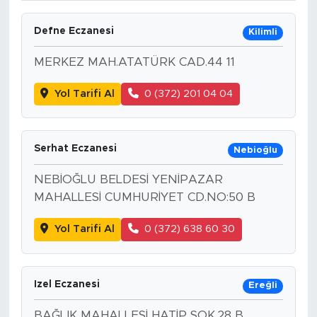
Defne Eczanesi
Kilimli
MERKEZ MAH.ATATÜRK CAD.44 11
Yol Tarifi Al
0 (372) 201 04 04
Serhat Eczanesi
Nebioğlu
NEBİOĞLU BELDESİ YENİPAZAR
MAHALLESİ CUMHURİYET CD.NO:50 B
Yol Tarifi Al
0 (372) 638 60 30
Izel Eczanesi
Ereğli
BAĞLIK MAHALLESİ HATİP SOK.28 B