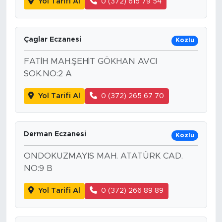
Yol Tarifi Al
0 (372) 615 79 54
Çaglar Eczanesi
Kozlu
FATİH MAH.ŞEHİT GÖKHAN AVCI
SOK.NO:2 A
Yol Tarifi Al
0 (372) 265 67 70
Derman Eczanesi
Kozlu
ONDOKUZMAYIS MAH. ATATÜRK CAD.
NO:9 B
Yol Tarifi Al
0 (372) 266 89 89