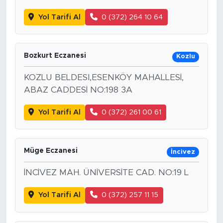
Yol Tarifi Al
0 (372) 264 10 64
Bozkurt Eczanesi
Kozlu
KOZLU BELDESI,ESENKÖY MAHALLESİ,
ABAZ CADDESİ NO:198 3A
Yol Tarifi Al
0 (372) 261 00 61
Müge Eczanesi
İncivez
İNCİVEZ MAH. ÜNİVERSİTE CAD. NO:19 L
Yol Tarifi Al
0 (372) 257 11 15