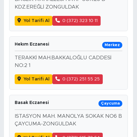
KDZ.EREĞLİ ZONGULDAK
Yol Tarifi Al
0 (372) 323 10 11
Hekım Eczanesi
Merkez
TERAKKİ MAH.BAKKALOĞLU CADDESİ
NO:2 1
Yol Tarifi Al
0 (372) 251 55 25
Basak Eczanesi
Çaycuma
ISTASYON MAH. MANOLYA SOKAK NO6 B
ÇAYCUMA-ZONGULDAK