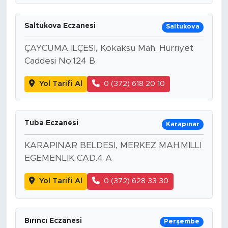
Saltukova Eczanesi
Saltukova
ÇAYCUMA ILÇESI, Kokaksu Mah. Hürriyet
Caddesi No:124 B
Yol Tarifi Al
0 (372) 618 20 10
Tuba Eczanesi
Karapınar
KARAPINAR BELDESI, MERKEZ MAH.MILLI
EGEMENLIK CAD.4 A
Yol Tarifi Al
0 (372) 628 33 30
Bırıncı Eczanesi
Perşembe