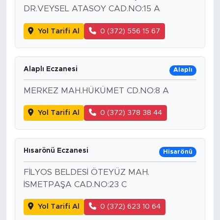
DR.VEYSEL ATASOY CAD.NO:15 A
Yol Tarifi Al
0 (372) 556 15 67
Alaplı Eczanesi
Alaplı
MERKEZ MAH.HÜKÜMET CD.NO:8 A
Yol Tarifi Al
0 (372) 378 38 44
Hısarönü Eczanesi
Hisarönü
FİLYOS BELDESİ ÖTEYÜZ MAH.
İSMETPAŞA CAD.NO:23 C
Yol Tarifi Al
0 (372) 623 10 64