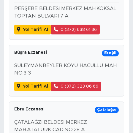
PERŞEBE BELDESİ MERKEZ MAH.KÖKSAL
TOPTAN BULVARI 7 A
Yol Tarifi Al
0 (372) 638 61 36
Büşra Eczanesi
Ereğli
SÜLEYMANBEYLER KÖYÜ HACULLU MAH.
NO:3 3
Yol Tarifi Al
0 (372) 323 06 66
Ebru Eczanesi
Çatalağzı
ÇATALAĞZI BELDESİ MERKEZ
MAH.ATATÜRK CAD.NO:28 A