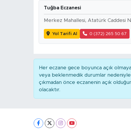
Tuğba Eczanesi
Merkez Mahallesi, Atatürk Caddesi N
Yol Tarifi Al
0 (372) 265 50 67
Her eczane gece boyunca açık olmayabili
veya beklenmedik durumlar nedeniyle 
çıkmadan önce eczanenin açık olduğunu t
olacaktır.