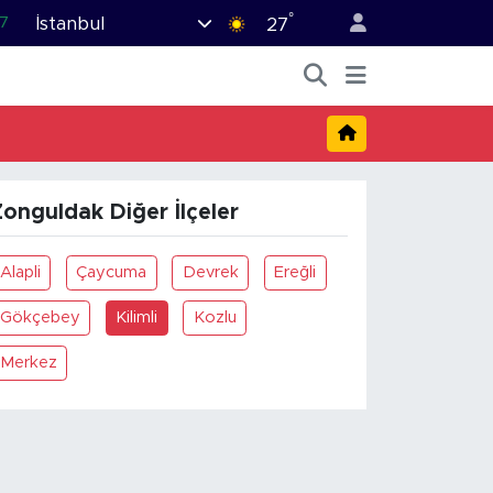
°
İstanbul
7
27
1
2
44
4
onguldak Diğer İlçeler
6
Alapli
Çaycuma
Devrek
Ereğli
Gökçebey
Kilimli
Kozlu
Merkez