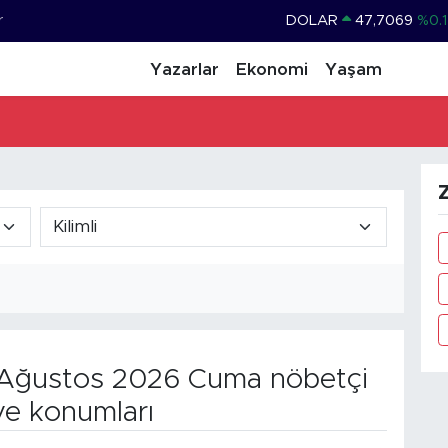
r
DOLAR
47,7069
%0.1
EURO
55,0265
%0.0
Yazarlar
Ekonomi
Yaşam
STERLİN
64,1897
%0.0
GRAM ALTIN
6574.81
%1.
BİST100
13.887
%6
Z
BITCOIN
64.360,53
%-0.7
Ağustos 2026 Cuma nöbetçi
ve konumları