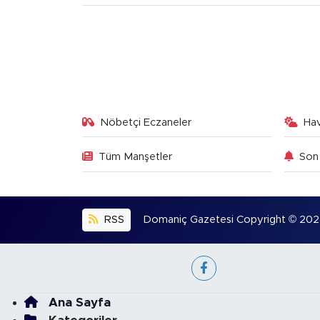
Nöbetçi Eczaneler
Ha
Tüm Manşetler
Son 
RSS
Domaniç Gazetesi Copyright © 2022. 
Ana Sayfa