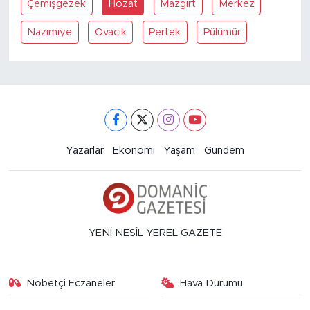
Çemişgezek
Hozat
Mazgirt
Merkez
Nazimiye
Ovacik
Pertek
Pülümür
Yazarlar
Ekonomi
Yaşam
Gündem
YENİ NESİL YEREL GAZETE
Nöbetçi Eczaneler
Hava Durumu