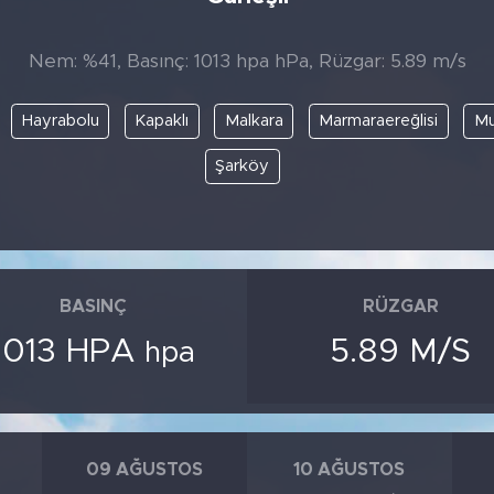
Nem: %41, Basınç: 1013 hpa hPa, Rüzgar: 5.89 m/s
Hayrabolu
Kapaklı
Malkara
Marmaraereğlisi
Mu
Şarköy
BASINÇ
RÜZGAR
1013 HPA
5.89 M/S
hpa
09 AĞUSTOS
10 AĞUSTOS