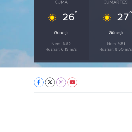
CUMA
CUMARTESI
°
°
26
27
Güneşli
Güneşli
Nem: %62
Nem: %51
Rüzgar: 6.19 m/s
Rüzgar: 8.50 m/