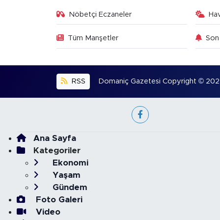
Nöbetçi Eczaneler
Ha
Tüm Manşetler
Son 
RSS
Domaniç Gazetesi Copyright © 2022. 
Ana Sayfa
Kategoriler
Ekonomi
Yaşam
Gündem
Foto Galeri
Video