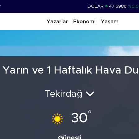
r
DOLAR
47,5986
%0.0
EURO
55,0700
%0
Yazarlar
Ekonomi
Yaşam
STERLİN
64,2438
%0.2
GRAM ALTIN
6518.23
%0.3
BİST100
13.703
%
BITCOIN
64.602,05
%0.6
 Yarın ve 1 Haftalık Hava D
Tekirdağ
°
30
Güneşli