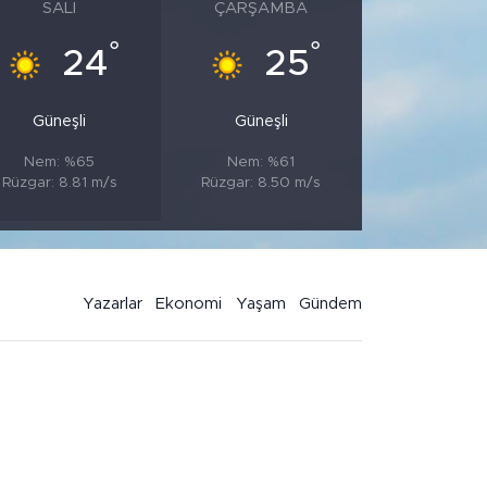
SALI
ÇARŞAMBA
°
°
24
25
Güneşli
Güneşli
Nem: %65
Nem: %61
Rüzgar: 8.81 m/s
Rüzgar: 8.50 m/s
Yazarlar
Ekonomi
Yaşam
Gündem