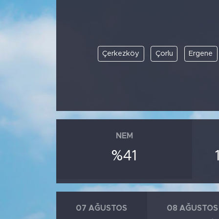
Çerkezköy
Çorlu
Ergene
NEM
%41
07 AĞUSTOS
08 AĞUSTOS