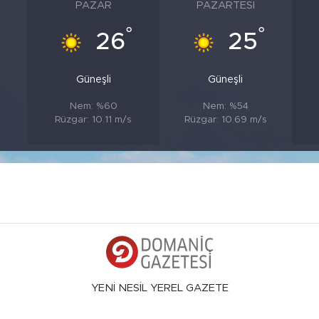
PAZAR
PAZARTESI
°
°
26
25
Güneşli
Güneşli
Nem: %60
Nem: %54
s
Rüzgar: 10.11 m/s
Rüzgar: 10.69 m/s
YENİ NESİL YEREL GAZETE