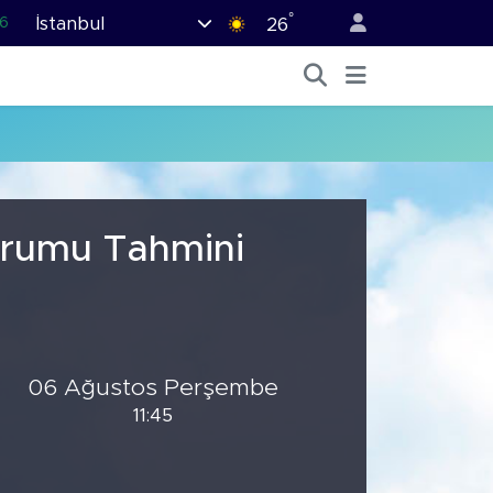
°
İstanbul
6
26
.1
1
9
0
9
urumu Tahmini
06 Ağustos Perşembe
11:45