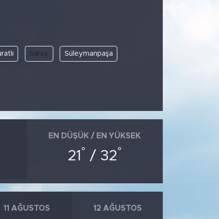
ratlı
Saray
Süleymanpaşa
EN DÜŞÜK / EN YÜKSEK
°
°
21
/ 32
11 AĞUSTOS
12 AĞUSTOS