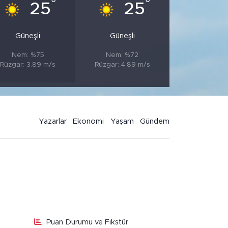
°
°
25
25
Güneşli
Güneşli
Nem: %75
Nem: %72
Rüzgar: 3.89 m/s
Rüzgar: 4.89 m/s
Yazarlar
Ekonomi
Yaşam
Gündem
Puan Durumu ve Fikstür