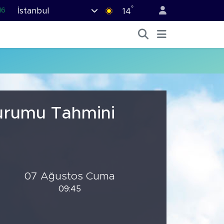
°
İstanbul
16
14
02
07
44
70
76
Durumu Tahmini
07 Ağustos Cuma
09:45