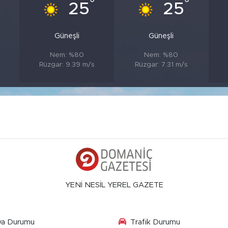
°
°
°
25
25
Güneşli
Güneşli
Nem: %80
Nem: %80
Rüzgar: 9.39 m/s
Rüzgar: 7.31 m/s
YENİ NESİL YEREL GAZETE
va Durumu
Trafik Durumu