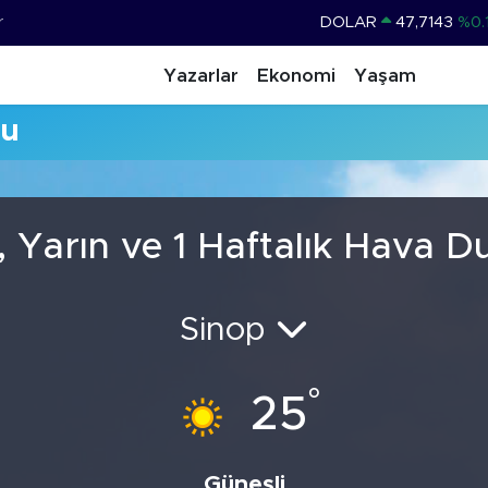
r
DOLAR
47,7143
%0.
EURO
55,0317
%-0.
Yazarlar
Ekonomi
Yaşam
STERLİN
64,2463
%0.
mu
GRAM ALTIN
6574.81
%1.
BİST100
13.799
%
BITCOIN
64.360,53
%-0.
, Yarın ve 1 Haftalık Hava 
Sinop
°
25
Güneşli