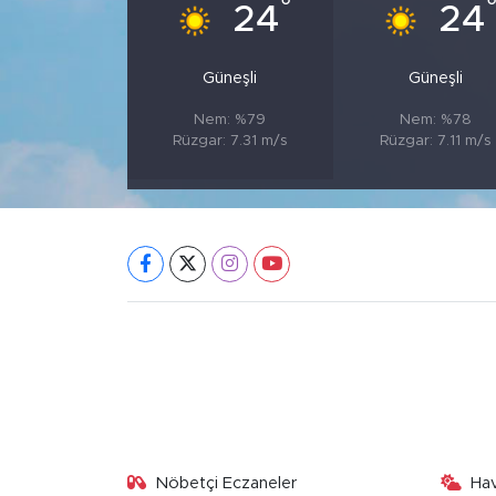
°
24
24
Güneşli
Güneşli
Nem: %79
Nem: %78
Rüzgar: 7.31 m/s
Rüzgar: 7.11 m/s
Nöbetçi Eczaneler
Ha