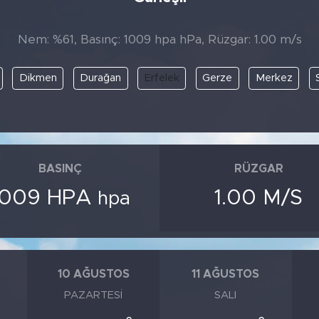
Nem: %61, Basınç: 1009 hpa hPa, Rüzgar: 1.00 m/s
Dikmen
Durağan
Erfelek
Gerze
Merkez
BASINÇ
RÜZGAR
1009 HPA
1.00 M/S
hpa
10 AĞUSTOS
11 AĞUSTOS
PAZARTESI
SALI