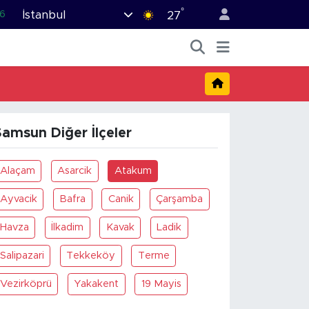
°
İstanbul
6
27
2
7
44
4
Samsun Diğer İlçeler
6
Alaçam
Asarcik
Atakum
Ayvacik
Bafra
Canik
Çarşamba
Havza
İlkadim
Kavak
Ladik
Salipazari
Tekkeköy
Terme
Vezirköprü
Yakakent
19 Mayis