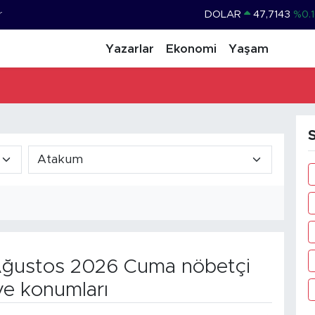
r
DOLAR
47,7143
%0.1
EURO
55,0317
%-0.0
Yazarlar
Ekonomi
Yaşam
STERLİN
64,2463
%0.0
GRAM ALTIN
6574.81
%1.
BİST100
13.887
%6
BITCOIN
64.360,53
%-0.7
ğustos 2026 Cuma nöbetçi
ve konumları