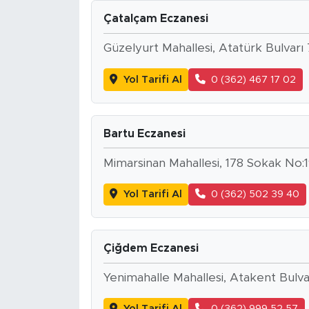
Çatalçam Eczanesi
Güzelyurt Mahallesi, Atatürk Bulvar
Yol Tarifi Al
0 (362) 467 17 02
Bartu Eczanesi
Mimarsinan Mahallesi, 178 Sokak No
Yol Tarifi Al
0 (362) 502 39 40
Çiğdem Eczanesi
Yenimahalle Mahallesi, Atakent Bul
Yol Tarifi Al
0 (362) 999 52 57