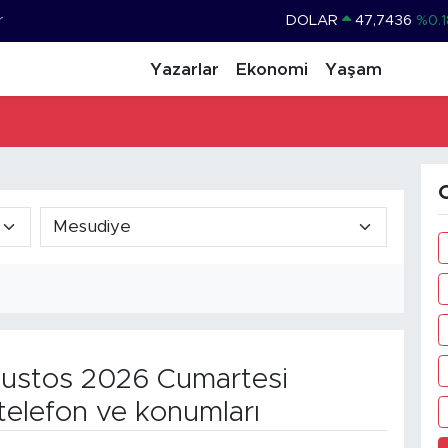
r
DOLAR
47,7436
%0.1
EURO
55,2510
%0.3
Yazarlar
Ekonomi
Yaşam
STERLİN
64,4811
%0.3
GRAM ALTIN
6660.55
%0.0
BİST100
13.779
%-1
O
BITCOIN
64.944,08
%-0.1
ustos 2026 Cumartesi
telefon ve konumları