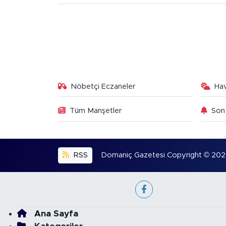
Nöbetçi Eczaneler
Ha
Tüm Manşetler
Son 
RSS
Domaniç Gazetesi Copyright © 2022. 
Ana Sayfa