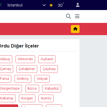
°
İstanbul
8
30
2
8
3
4
rdu Diğer İlçeler
8
Akkuş
Altinordu
Aybasti
Çamaş
Çatalpinar
Çaybaşi
Fatsa
Gölköy
Gülyali
Gürgentepe
İkizce
Kabadüz
Kabataş
Korgan
Kumru