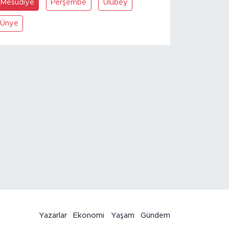
Mesudiye
Perşembe
Ulubey
Ünye
Yazarlar
Ekonomi
Yaşam
Gündem