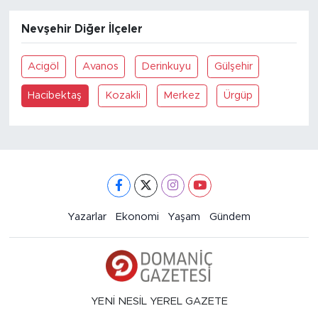
Nevşehir Diğer İlçeler
Acigöl
Avanos
Derinkuyu
Gülşehir
Hacibektaş
Kozakli
Merkez
Ürgüp
Yazarlar
Ekonomi
Yaşam
Gündem
YENİ NESİL YEREL GAZETE