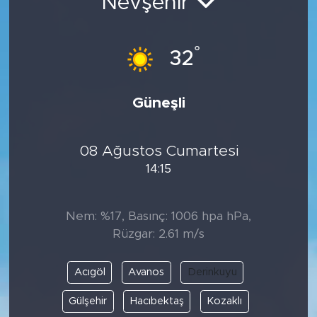
Nevşehir
°
32
Güneşli
08 Ağustos Cumartesi
14:15
Nem: %17, Basınç: 1006 hpa hPa,
Rüzgar: 2.61 m/s
Acıgöl
Avanos
Derinkuyu
Gülşehir
Hacıbektaş
Kozaklı