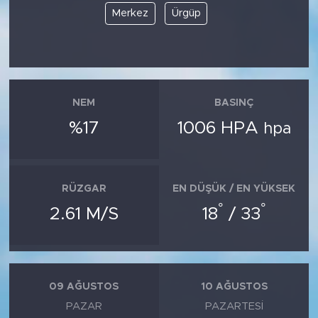
Merkez
Ürgüp
NEM
BASINÇ
%17
1006 HPA
hpa
RÜZGAR
EN DÜŞÜK / EN YÜKSEK
°
°
2.61 M/S
18
/ 33
09 AĞUSTOS
10 AĞUSTOS
PAZAR
PAZARTESI