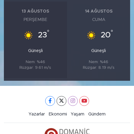
13 AĞUSTOS
14 AĞUSTOS
PERŞEMBE
CUMA
°
°
23
20
Güneşli
Güneşli
Nem: %46
Nem: %46
Rüzgar: 9.61 m/s
Rüzgar: 8.19 m/s
Yazarlar
Ekonomi
Yaşam
Gündem