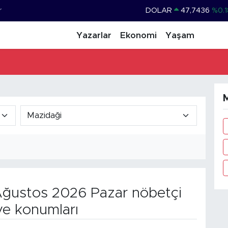
r
DOLAR
47,7436
%0.1
EURO
55,2510
%0.3
Yazarlar
Ekonomi
Yaşam
STERLİN
64,4811
%0.3
GRAM ALTIN
6660.55
%
BİST100
13.779
%-1
M
BITCOIN
64.840,97
%-0.1
ğustos 2026 Pazar nöbetçi
ve konumları