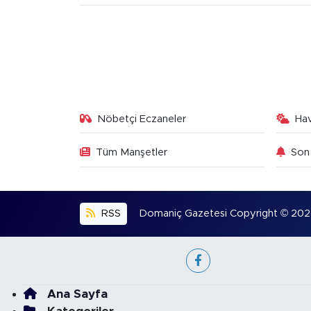
Nöbetçi Eczaneler
Ha
Tüm Manşetler
Son 
RSS
Domaniç Gazetesi Copyright © 2022. 
Ana Sayfa