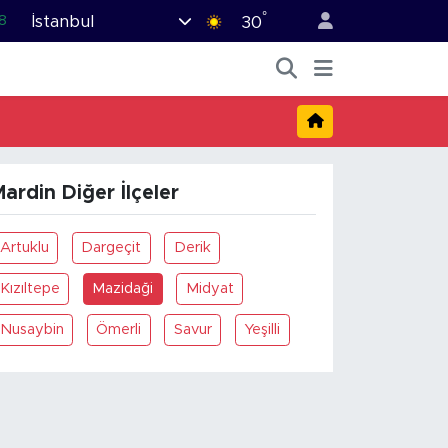
°
İstanbul
8
30
2
8
0
4
ardin Diğer İlçeler
5
Artuklu
Dargeçit
Derik
Kızıltepe
Mazidaği
Midyat
Nusaybin
Ömerli
Savur
Yeşilli