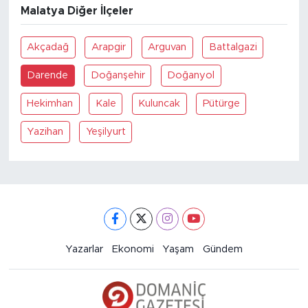
Malatya Diğer İlçeler
Akçadağ
Arapgir
Arguvan
Battalgazi
Darende
Doğanşehir
Doğanyol
Hekimhan
Kale
Kuluncak
Pütürge
Yazihan
Yeşilyurt
Yazarlar
Ekonomi
Yaşam
Gündem