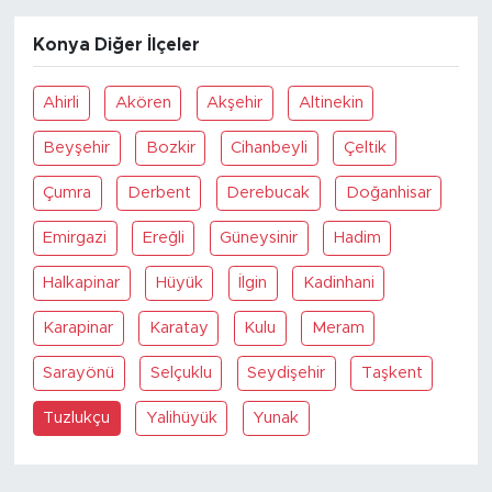
Konya Diğer İlçeler
Ahirli
Akören
Akşehir
Altinekin
Beyşehir
Bozkir
Cihanbeyli
Çeltik
Çumra
Derbent
Derebucak
Doğanhisar
Emirgazi
Ereğli
Güneysinir
Hadim
Halkapinar
Hüyük
İlgin
Kadinhani
Karapinar
Karatay
Kulu
Meram
Sarayönü
Selçuklu
Seydişehir
Taşkent
Tuzlukçu
Yalihüyük
Yunak