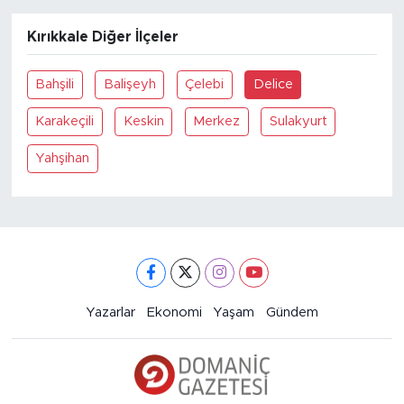
Kırıkkale Diğer İlçeler
Bahşili
Balişeyh
Çelebi
Delice
Karakeçili
Keskin
Merkez
Sulakyurt
Yahşihan
Yazarlar
Ekonomi
Yaşam
Gündem