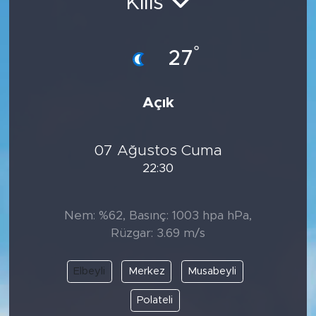
Kilis
°
27
Açık
07 Ağustos Cuma
22:30
Nem: %62, Basınç: 1003 hpa hPa,
Rüzgar: 3.69 m/s
Elbeyli
Merkez
Musabeyli
Polateli