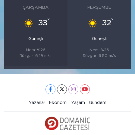
ÇARŞAMBA
PERŞEMBE
°
°
33
32
Güneşli
Güneşli
Nem: %26
Nem: %26
Rüzgar: 6.19 m/s
Rüzgar: 6.50 m/s
Yazarlar
Ekonomi
Yaşam
Gündem