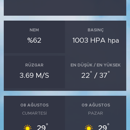
NEM
BASINÇ
%62
1003 HPA
hpa
RÜZGAR
EN DÜŞÜK / EN YÜKSEK
°
°
3.69 M/S
22
/ 37
08 AĞUSTOS
09 AĞUSTOS
CUMARTESI
PAZAR
°
°
29
29