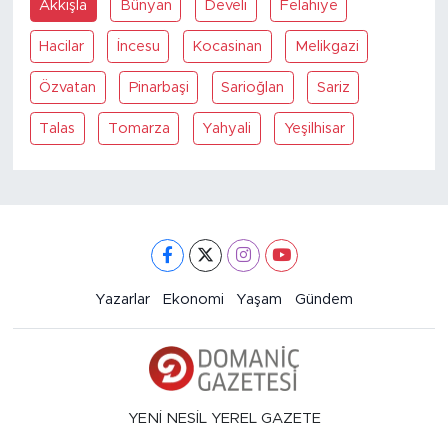
Akkişla
Bünyan
Develi
Felahiye
Hacilar
İncesu
Kocasinan
Melikgazi
Özvatan
Pinarbaşi
Sarioğlan
Sariz
Talas
Tomarza
Yahyali
Yeşilhisar
Yazarlar
Ekonomi
Yaşam
Gündem
YENİ NESİL YEREL GAZETE