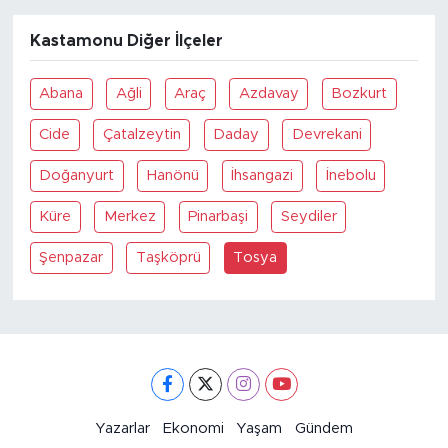
Kastamonu Diğer İlçeler
Abana
Ağli
Araç
Azdavay
Bozkurt
Cide
Çatalzeytin
Daday
Devrekani
Doğanyurt
Hanönü
İhsangazi
İnebolu
Küre
Merkez
Pinarbaşi
Seydiler
Şenpazar
Taşköprü
Tosya
Yazarlar
Ekonomi
Yaşam
Gündem