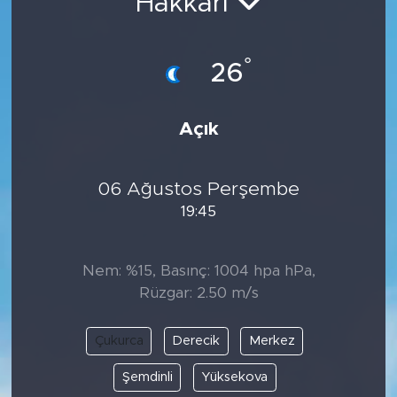
Hakkari
°
26
Açık
06 Ağustos Perşembe
19:45
Nem: %15, Basınç: 1004 hpa hPa,
Rüzgar: 2.50 m/s
Çukurca
Derecik
Merkez
Şemdinli
Yüksekova