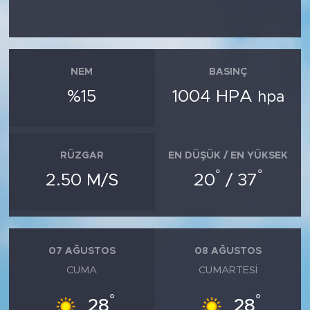
NEM
BASINÇ
%15
1004 HPA
hpa
RÜZGAR
EN DÜŞÜK / EN YÜKSEK
°
°
2.50 M/S
20
/ 37
07 AĞUSTOS
08 AĞUSTOS
CUMA
CUMARTESI
°
°
28
28