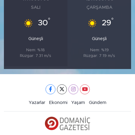
SALI
ÇARŞAMBA
°
°
30
29
Güneşli
Güneşli
Nem: %18
Nem: %19
Rüzgar: 7.31 m/s
Rüzgar: 7.19 m/s
Yazarlar
Ekonomi
Yaşam
Gündem