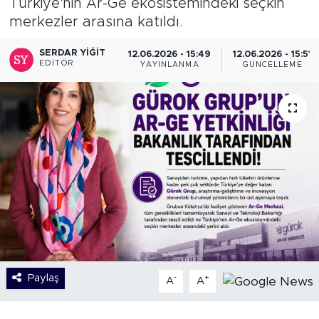
Türkiye'nin Ar-Ge ekosistemindeki seçkin
merkezler arasına katıldı.
SERDAR YIĞIT
12.06.2026 - 15:49
12.06.2026 - 15:51
EDITÖR
YAYINLANMA
GÜNCELLEME
Paylaş
-
+
A
A