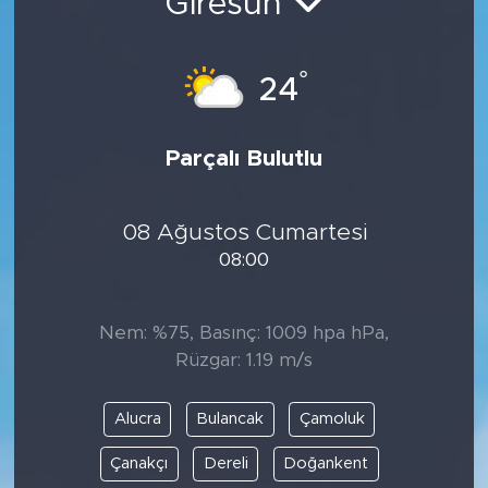
Giresun
°
24
Parçalı Bulutlu
08 Ağustos Cumartesi
08:00
Nem: %75, Basınç: 1009 hpa hPa,
Rüzgar: 1.19 m/s
Alucra
Bulancak
Çamoluk
Çanakçı
Dereli
Doğankent