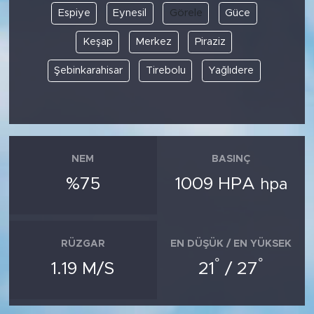
Espiye
Eynesil
Görele
Güce
Keşap
Merkez
Piraziz
Şebinkarahisar
Tirebolu
Yağlıdere
NEM
BASINÇ
%75
1009 HPA
hpa
RÜZGAR
EN DÜŞÜK / EN YÜKSEK
°
°
1.19 M/S
21
/ 27