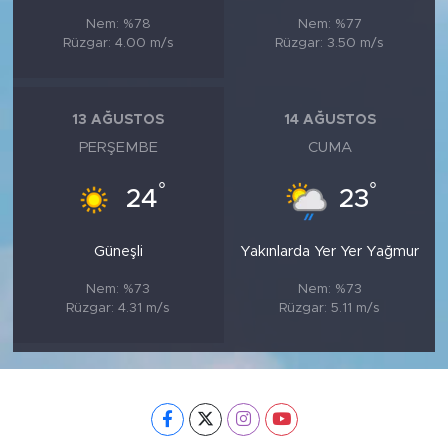
Nem: %78
Nem: %77
Rüzgar: 4.00 m/s
Rüzgar: 3.50 m/s
13 AĞUSTOS
14 AĞUSTOS
PERŞEMBE
CUMA
°
°
24
23
Güneşli
Yakınlarda Yer Yer Yağmur
Nem: %73
Nem: %73
Rüzgar: 4.31 m/s
Rüzgar: 5.11 m/s