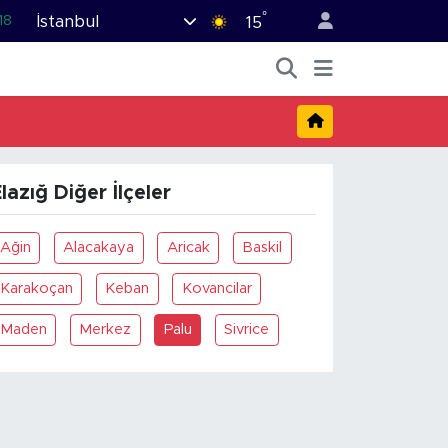
°
İstanbul
18
15
32
38
%0
14
lazığ Diğer İlçeler
.1
Ağin
Alacakaya
Aricak
Baskil
Karakoçan
Keban
Kovancilar
Maden
Merkez
Palu
Sivrice