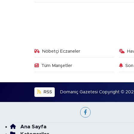
Nöbetçi Eczaneler
Ha
Tüm Manşetler
Son 
RSS
Domaniç Gazetesi Copyright © 2022. 
Ana Sayfa