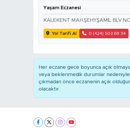
Yaşam Eczanesi
KALEKENT MAH.ŞEHYŞAMİL BLV.NO
Yol Tarifi Al
0 (424) 503 69 34
Her eczane gece boyunca açık olmayabili
veya beklenmedik durumlar nedeniyle 
çıkmadan önce eczanenin açık olduğunu t
olacaktır.