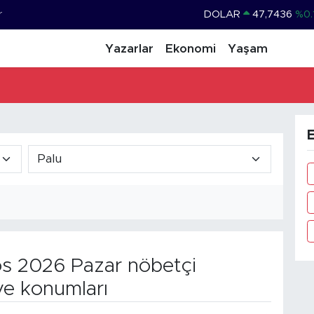
r
DOLAR
47,7436
%0.
EURO
55,2510
%0.
Yazarlar
Ekonomi
Yaşam
STERLİN
64,4811
%0.
GRAM ALTIN
6660.55
BİST100
13.779
%-
E
BITCOIN
64.815,30
%-0
s 2026 Pazar nöbetçi
ve konumları