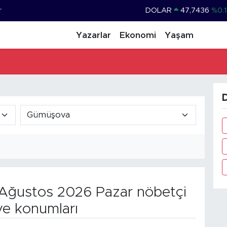
r
DOLAR
47,7436
%0.1
EURO
55,2510
%0.3
Yazarlar
Ekonomi
Yaşam
STERLİN
64,4811
%0.3
GRAM ALTIN
6660.55
%
BİST100
13.779
%-1
D
BITCOIN
64.815,30
%-0
Ağustos 2026 Pazar nöbetçi
ve konumları