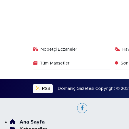
Nöbetçi Eczaneler
Ha
Tüm Manşetler
Son 
RSS
Domaniç Gazetesi Copyright © 2022. 
Ana Sayfa