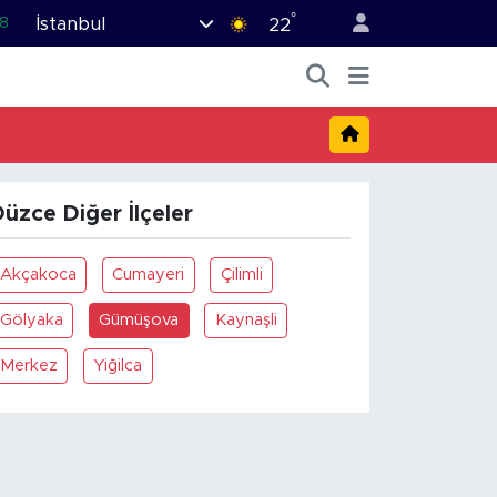
°
İstanbul
8
22
2
8
0
4
üzce Diğer İlçeler
.1
Akçakoca
Cumayeri
Çilimli
Gölyaka
Gümüşova
Kaynaşli
Merkez
Yiğilca