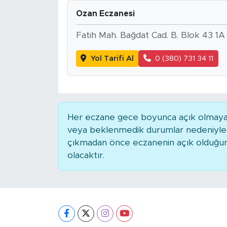
Ozan Eczanesi
Fatih Mah. Bağdat Cad. B. Blok 43 1A
Yol Tarifi Al
0 (380) 731 34 11
Her eczane gece boyunca açık olmayabili
veya beklenmedik durumlar nedeniyle 
çıkmadan önce eczanenin açık olduğunu t
olacaktır.