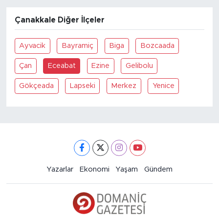
Çanakkale Diğer İlçeler
Ayvacik
Bayramiç
Biga
Bozcaada
Çan
Eceabat
Ezine
Gelibolu
Gökçeada
Lapseki
Merkez
Yenice
Yazarlar
Ekonomi
Yaşam
Gündem