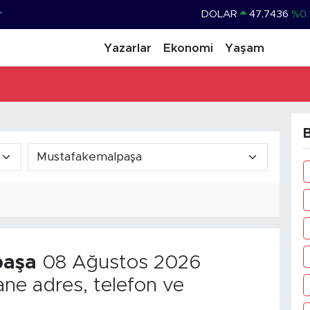
r
DOLAR
47,7436
%0.
EURO
55,2510
%0.
Yazarlar
Ekonomi
Yaşam
STERLİN
64,4811
%0.
GRAM ALTIN
6660.55
%0.
BİST100
13.779
%-
B
BITCOIN
64.960,21
%0.
paşa
08 Ağustos 2026
ne adres, telefon ve