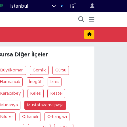
°
İstanbul
18
15
32
38
03
14
ursa Diğer İlçeler
87
Büyükorhan
Gemlik
Gürsu
Harmancik
İnegöl
İznik
Karacabey
Keles
Kestel
Mudanya
Mustafakemalpaşa
Nilüfer
Orhaneli
Orhangazi