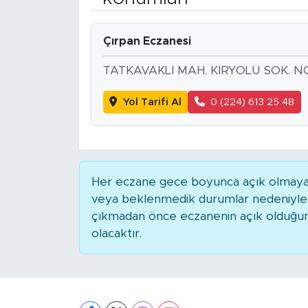
Çırpan Eczanesi
TATKAVAKLI MAH. KIRYOLU SOK. NO
Yol Tarifi Al
0 (224) 613 25 48
Her eczane gece boyunca açık olmayabili
veya beklenmedik durumlar nedeniyle 
çıkmadan önce eczanenin açık olduğunu t
olacaktır.