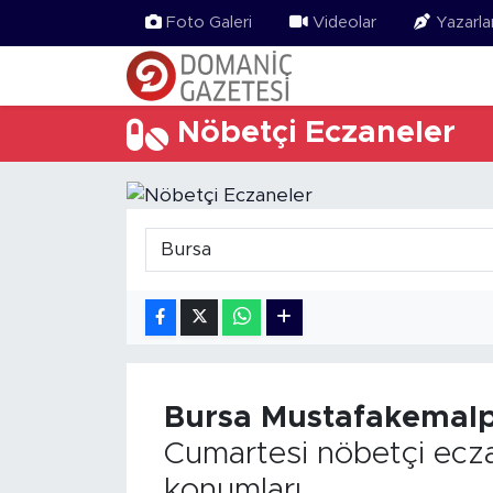
Foto Galeri
Videolar
Yazarla
Nöbetçi Eczaneler
Bursa
Mustafakemal
Cumartesi nöbetçi ecza
konumları