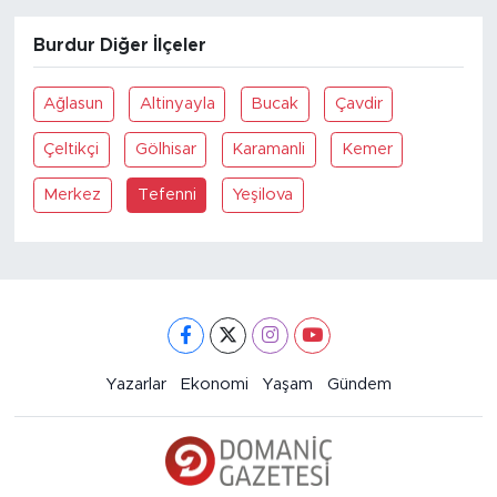
Burdur Diğer İlçeler
Ağlasun
Altinyayla
Bucak
Çavdir
Çeltikçi
Gölhisar
Karamanli
Kemer
Merkez
Tefenni
Yeşilova
Yazarlar
Ekonomi
Yaşam
Gündem