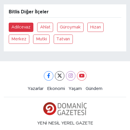
Bitlis Diğer İlçeler
Adilcevaz
Ahlat
Güroymak
Hizan
Merkez
Mutki
Tatvan
Yazarlar
Ekonomi
Yaşam
Gündem
YENİ NESİL YEREL GAZETE