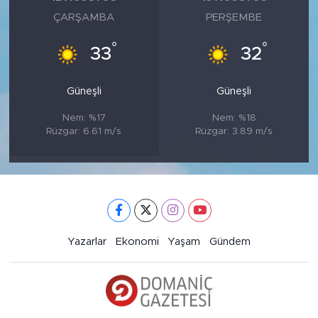
ÇARŞAMBA
PERŞEMBE
°
°
33
32
Güneşli
Güneşli
Nem: %17
Nem: %18
Rüzgar: 6.61 m/s
Rüzgar: 3.89 m/s
Yazarlar
Ekonomi
Yaşam
Gündem