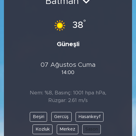
Batman
°
38
Güneşli
07 Ağustos Cuma
14:00
Nem: %8, Basınç: 1001 hpa hPa,
Rüzgar: 2.61 m/s
Beşiri
Gercüş
Hasankeyf
Kozluk
Merkez
Sason