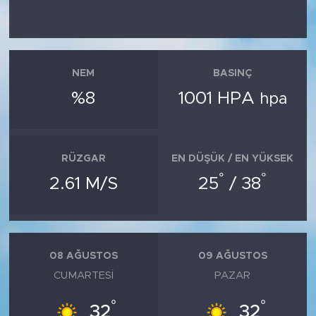
NEM
BASINÇ
%8
1001 HPA
hpa
RÜZGAR
EN DÜŞÜK / EN YÜKSEK
°
°
2.61 M/S
25
/ 38
08 AĞUSTOS
09 AĞUSTOS
CUMARTESI
PAZAR
°
°
32
32