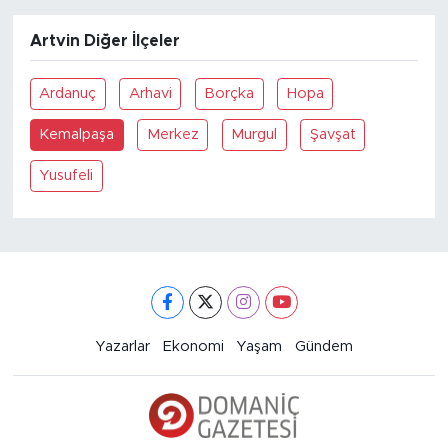
Artvin Diğer İlçeler
Ardanuç
Arhavi
Borçka
Hopa
Kemalpaşa
Merkez
Murgul
Şavşat
Yusufeli
Yazarlar
Ekonomi
Yaşam
Gündem