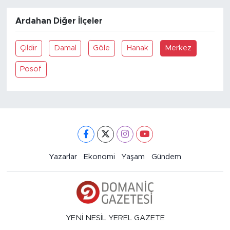
Ardahan Diğer İlçeler
Çildir
Damal
Göle
Hanak
Merkez
Posof
Yazarlar
Ekonomi
Yaşam
Gündem
YENİ NESİL YEREL GAZETE