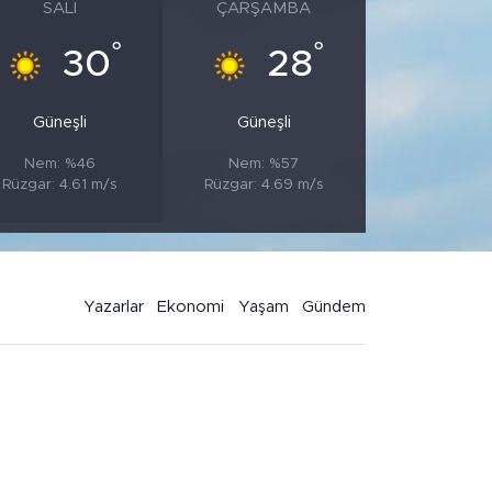
SALI
ÇARŞAMBA
°
°
30
28
Güneşli
Güneşli
Nem: %46
Nem: %57
Rüzgar: 4.61 m/s
Rüzgar: 4.69 m/s
Yazarlar
Ekonomi
Yaşam
Gündem