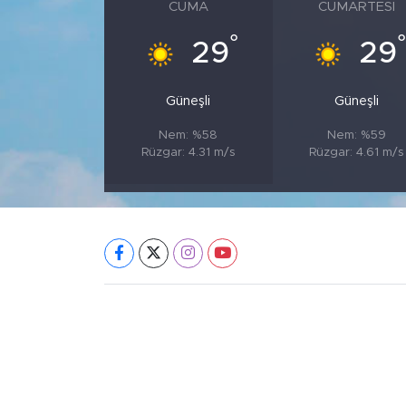
CUMA
CUMARTESI
°
29
29
Güneşli
Güneşli
Nem: %58
Nem: %59
Rüzgar: 4.31 m/s
Rüzgar: 4.61 m/s