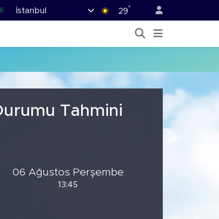
°
İstanbul
6
29
.1
1
2
8
9
 Durumu Tahmini
06 Ağustos Perşembe
13:45