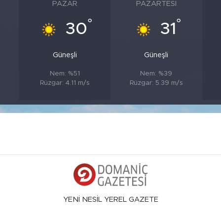
PAZAR
PAZARTESI
°
°
°
30
31
Güneşli
Güneşli
Nem: %51
Nem: %39
Rüzgar: 4.11 m/s
Rüzgar: 5.39 m/s
YENİ NESİL YEREL GAZETE