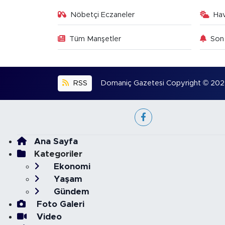
Nöbetçi Eczaneler
Ha
Tüm Manşetler
Son 
RSS
Domaniç Gazetesi Copyright © 2022. 
Ana Sayfa
Kategoriler
Ekonomi
Yaşam
Gündem
Foto Galeri
Video