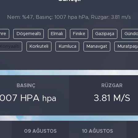
Nem: %47, Basınç: 1007 hpa hPa, Rüzgar: 3.81 m/s
mre
Döşemealtı
Elmalı
Finike
Gazipaşa
Günd
Konyaaltı
Korkuteli
Kumluca
Manavgat
Muratpaş
BASINÇ
RÜZGAR
1007 HPA
3.81 M/S
hpa
09 AĞUSTOS
10 AĞUSTOS