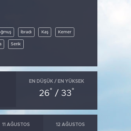
oğmuş
İbradı
Kaş
Kemer
a
Serik
EN DÜŞÜK / EN YÜKSEK
°
°
26
/ 33
11 AĞUSTOS
12 AĞUSTOS