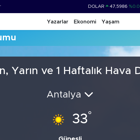
r
DOLAR
47,5986
%0.0
EURO
55,0700
%0
Yazarlar
Ekonomi
Yaşam
STERLİN
64,2438
%0.2
rumu
GRAM ALTIN
6513.94
%0.3
BİST100
13.768
%4
BITCOIN
64.602,05
%0.6
n, Yarın ve 1 Haftalık Hava
Antalya
°
33
Güneşli