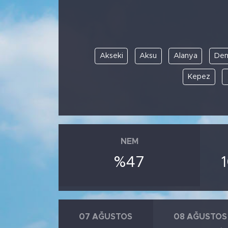
Akseki
Aksu
Alanya
De
Kepez
NEM
%47
07 AĞUSTOS
08 AĞUSTOS