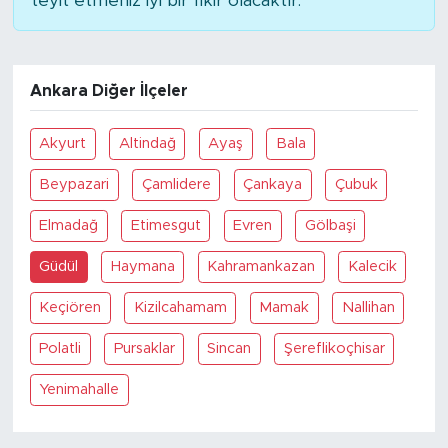
teyit etmeniz iyi bir fikir olacaktır.
Ankara Diğer İlçeler
Akyurt
Altindağ
Ayaş
Bala
Beypazari
Çamlidere
Çankaya
Çubuk
Elmadağ
Etimesgut
Evren
Gölbaşi
Güdül
Haymana
Kahramankazan
Kalecik
Keçiören
Kizilcahamam
Mamak
Nallihan
Polatli
Pursaklar
Sincan
Şereflikoçhisar
Yenimahalle