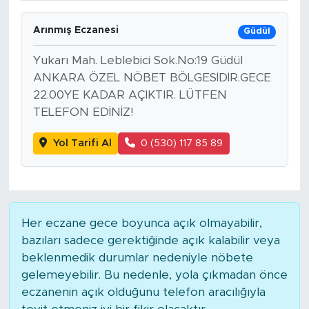
Arınmış Eczanesi
Güdül
Yukarı Mah. Leblebici Sok.No:19 Güdül
ANKARA ÖZEL NÖBET BÖLGESİDİR.GECE
22.00YE KADAR AÇIKTIR. LÜTFEN
TELEFON EDİNİZ!
Yol Tarifi Al
0 (530) 117 85 89
Her eczane gece boyunca açık olmayabilir,
bazıları sadece gerektiğinde açık kalabilir veya
beklenmedik durumlar nedeniyle nöbete
gelemeyebilir. Bu nedenle, yola çıkmadan önce
eczanenin açık olduğunu telefon aracılığıyla