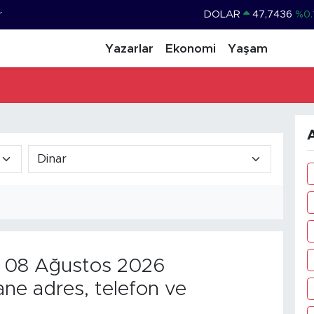
r
DOLAR
47,7436
%0.
EURO
55,2510
%0.
Yazarlar
Ekonomi
Yaşam
STERLİN
64,4811
%0.
GRAM ALTIN
6660.55
%0.
BİST100
13.779
%-
A
BITCOIN
64.960,21
%0.
08 Ağustos 2026
ne adres, telefon ve