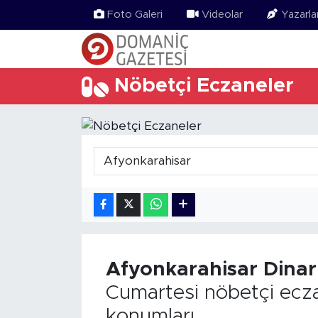
Foto Galeri
Videolar
Yazarla
Nöbetçi Eczaneler
Afyonkarahisar
Dinar
Cumartesi nöbetçi ecza
konumları