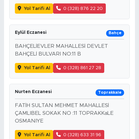
Yol Tarifi Al
0 (328) 876 22 20
Eylül Eczanesi
Bahçe
BAHÇELİEVLER MAHALLESİ DEVLET
BAHÇELİ BULVARI NO:11 B
Yol Tarifi Al
0 (328) 861 27 28
Nurten Eczanesi
Toprakkale
FATİH SULTAN MEHMET MAHALLESİ
ÇAMLIBEL SOKAK NO :11 TOPRAKKaLE
OSMANIYE
Yol Tarifi Al
0 (328) 633 31 96