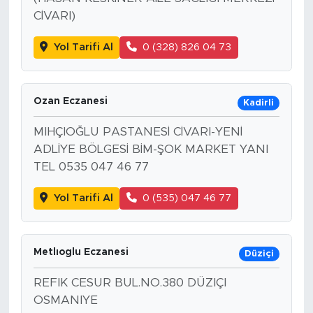
CİVARI)
Yol Tarifi Al
0 (328) 826 04 73
Ozan Eczanesi
Kadirli
MIHÇIOĞLU PASTANESİ CİVARI-YENİ
ADLİYE BÖLGESİ BİM-ŞOK MARKET YANI
TEL 0535 047 46 77
Yol Tarifi Al
0 (535) 047 46 77
Metlıoglu Eczanesi
Düziçi
REFIK CESUR BUL.NO.380 DÜZIÇI
OSMANIYE