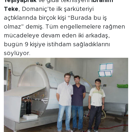
Yeşilyaprak
ve gıda teknisyeni
İbrahim
Teke
, Domaniç’te ilk şarküteriyi
açtıklarında birçok kişi “Burada bu iş
olmaz” demiş. Tüm engellemelere rağmen
mücadeleye devam eden iki arkadaş,
bugün 9 kişiye istihdam sağladıklarını
söylüyor.