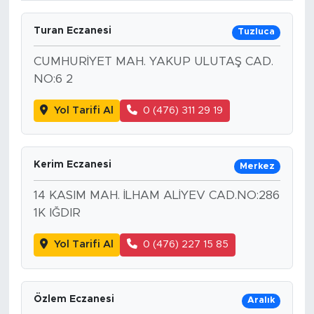
Turan Eczanesi
Tuzluca
CUMHURİYET MAH. YAKUP ULUTAŞ CAD.
NO:6 2
Yol Tarifi Al
0 (476) 311 29 19
Kerim Eczanesi
Merkez
14 KASIM MAH. İLHAM ALİYEV CAD.NO:286
1K IĞDIR
Yol Tarifi Al
0 (476) 227 15 85
Özlem Eczanesi
Aralık