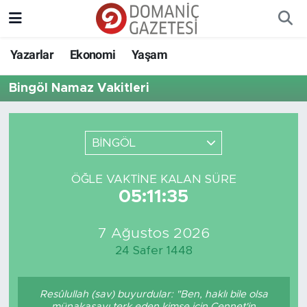
Yazarlar
Ekonomi
Yaşam
Bingöl Namaz Vakitleri
BİNGÖL
ÖĞLE VAKTINE KALAN SÜRE
05:11:35
7 Ağustos 2026
24 Safer 1448
Resûlullah (sav) buyurdular: "Ben, haklı bile olsa
münakaşayı terk eden kimse için Cennet'in