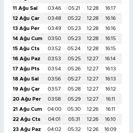
11 Ağu Sal
03:46
05:21
12:28
16:17
19:
12 Ağu Çar
03:48
05:22
12:28
16:16
19:
13 Ağu Per
03:49
05:23
12:28
16:16
19:
14 Ağu Cum
03:50
05:23
12:28
16:15
19:
15 Ağu Cts
03:52
05:24
12:28
16:15
19:
16 Ağu Paz
03:53
05:25
12:27
16:14
19:
17 Ağu Pts
03:54
05:26
12:27
16:13
19:
18 Ağu Sal
03:56
05:27
12:27
16:13
19:
19 Ağu Çar
03:57
05:28
12:27
16:12
19:
20 Ağu Per
03:58
05:29
12:27
16:11
19:
21 Ağu Cum
04:00
05:30
12:26
16:11
19:
22 Ağu Cts
04:01
05:31
12:26
16:10
19:
23 Ağu Paz
04:02
05:32
12:26
16:09
19: