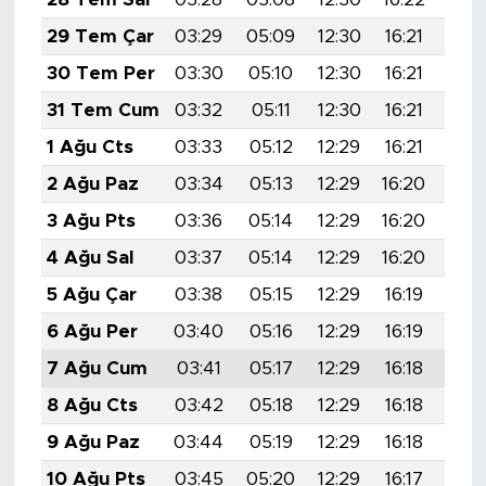
29 Tem Çar
03:29
05:09
12:30
16:21
19:
30 Tem Per
03:30
05:10
12:30
16:21
19:
31 Tem Cum
03:32
05:11
12:30
16:21
19:
1 Ağu Cts
03:33
05:12
12:29
16:21
19:
2 Ağu Paz
03:34
05:13
12:29
16:20
19:
3 Ağu Pts
03:36
05:14
12:29
16:20
19:
4 Ağu Sal
03:37
05:14
12:29
16:20
19:
5 Ağu Çar
03:38
05:15
12:29
16:19
19:
6 Ağu Per
03:40
05:16
12:29
16:19
19:
7 Ağu Cum
03:41
05:17
12:29
16:18
19:
8 Ağu Cts
03:42
05:18
12:29
16:18
19:
9 Ağu Paz
03:44
05:19
12:29
16:18
19:
10 Ağu Pts
03:45
05:20
12:29
16:17
19: