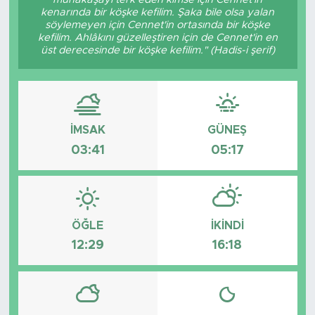
kenarında bir köşke kefilim. Şaka bile olsa yalan
söylemeyen için Cennet'in ortasında bir köşke
kefilim. Ahlâkını güzelleştiren için de Cennet'in en
üst derecesinde bir köşke kefilim." (Hadis-i şerif)
İMSAK
GÜNEŞ
03:41
05:17
ÖĞLE
İKINDI
12:29
16:18