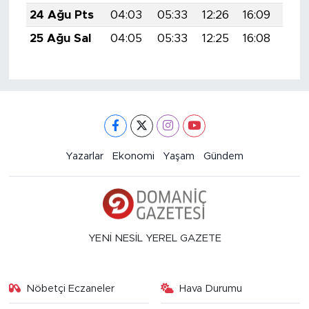
24 Ağu Pts
04:03
05:33
12:26
16:09
19:
25 Ağu Sal
04:05
05:33
12:25
16:08
19:
Yazarlar
Ekonomi
Yaşam
Gündem
YENİ NESİL YEREL GAZETE
Nöbetçi Eczaneler
Hava Durumu